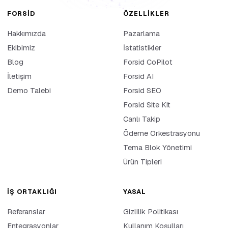
FORSID
ÖZELLIKLER
Hakkımızda
Pazarlama
Ekibimiz
İstatistikler
Blog
Forsid CoPilot
İletişim
Forsid AI
Demo Talebi
Forsid SEO
Forsid Site Kit
Canlı Takip
Ödeme Orkestrasyonu
Tema Blok Yönetimi
Ürün Tipleri
İŞ ORTAKLIĞI
YASAL
Referanslar
Gizlilik Politikası
Entegrasyonlar
Kullanım Koşulları