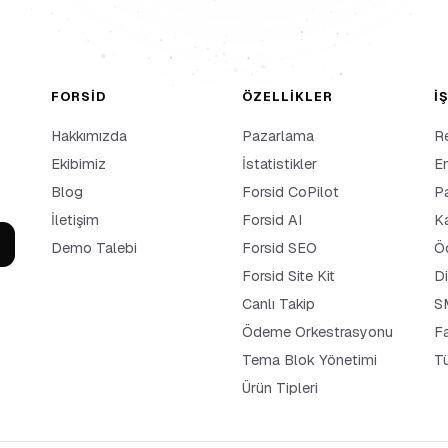
FORSID
ÖZELLIKLER
İ
Hakkımızda
Pazarlama
Re
Ekibimiz
İstatistikler
En
Blog
Forsid CoPilot
Pa
İletişim
Forsid AI
K
Demo Talebi
Forsid SEO
Öd
Forsid Site Kit
Di
Canlı Takip
S
Ödeme Orkestrasyonu
F
Tema Blok Yönetimi
T
Ürün Tipleri