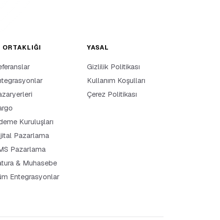
Ş ORTAKLIĞI
YASAL
feranslar
Gizlilik Politikası
tegrasyonlar
Kullanım Koşulları
zaryerleri
Çerez Politikası
argo
eme Kuruluşları
jital Pazarlama
MS Pazarlama
atura & Muhasebe
üm Entegrasyonlar