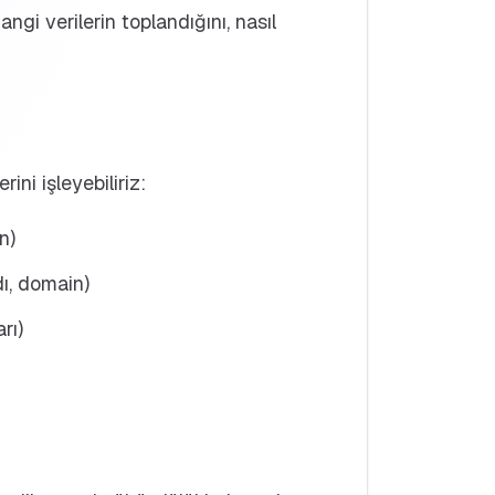
ngi verilerin toplandığını, nasıl
ini işleyebiliriz:
n)
ı, domain)
rı)