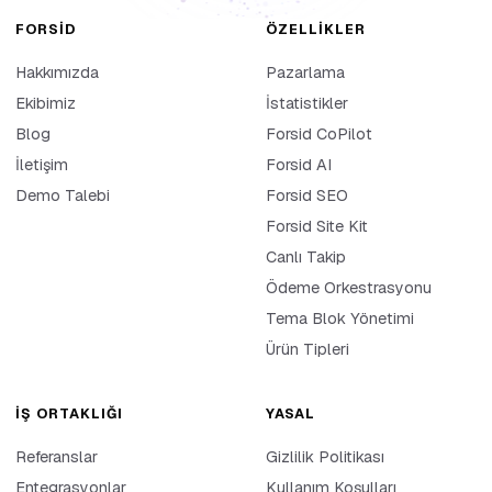
FORSID
ÖZELLIKLER
Hakkımızda
Pazarlama
Ekibimiz
İstatistikler
Blog
Forsid CoPilot
İletişim
Forsid AI
Demo Talebi
Forsid SEO
Forsid Site Kit
Canlı Takip
Ödeme Orkestrasyonu
Tema Blok Yönetimi
Ürün Tipleri
İŞ ORTAKLIĞI
YASAL
Referanslar
Gizlilik Politikası
Entegrasyonlar
Kullanım Koşulları