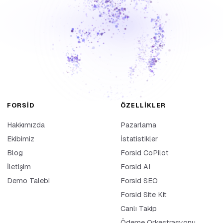
FORSID
ÖZELLIKLER
Hakkımızda
Pazarlama
Ekibimiz
İstatistikler
Blog
Forsid CoPilot
İletişim
Forsid AI
Demo Talebi
Forsid SEO
Forsid Site Kit
Canlı Takip
Ödeme Orkestrasyonu